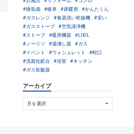
お風呂
リフォーム
コンロ
換気扇
岐阜
床暖房
かんたくん
ガスレンジ
食器洗い乾燥機
安い
ガスストーブ
空気清浄機
ストーブ
暖房機器
LIXIL
ノーリツ
湯沸し器
ガス
イベント
ウォシュレット
蛇口
洗面化粧台
浴室
キッチン
ガス炊飯器
アーカイブ
ア
ー
カ
イ
ブ