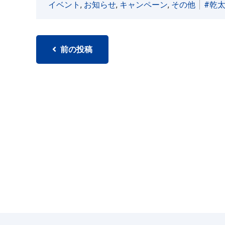
イベント
,
お知らせ
,
キャンペーン
,
その他
乾
投
前の投稿
稿
ナ
ビ
ゲ
ー
シ
ョ
ン