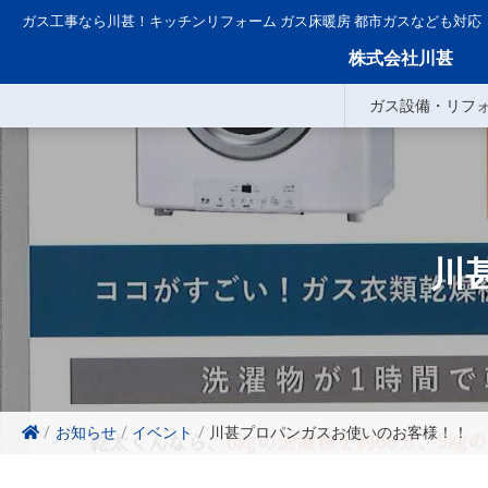
コ
ガス工事なら川甚！キッチンリフォーム ガス床暖房 都市ガスなども対応
ン
株式会社川甚
テ
ン
ガス設備・リフ
ツ
へ
ス
キ
ッ
プ
川
お知らせ
イベント
川甚プロパンガスお使いのお客様！！